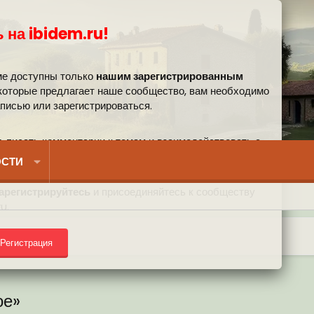
 на ibidem.ru!
ме доступны только
нашим зарегистрированным
 которые предлагает наше сообщество, вам необходимо
аписью или зарегистрироваться.
, писать комментарии к темам и взаимодействовать с
вом.
СТИ
арегистрируйтесь
и присоединяйтесь к сообществу
u.
Регистрация
) на форуме
ое»