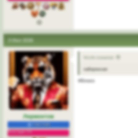
3 Июл 2026
Nicole сказал(а):
набережная
Яблоко
Лермонтов
УЧАСТНИК
Репутация: 5%