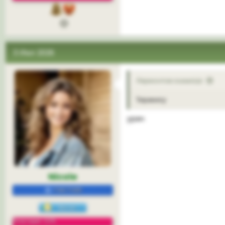
3 Июл 2026
Лермонтов сказал(а):
Тирамису
уран
Nicole
УЧАСТНИК
Репутация: 22%