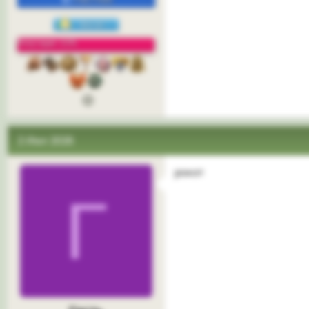
Репутация: 22%
2 Июл 2026
рокот
Г