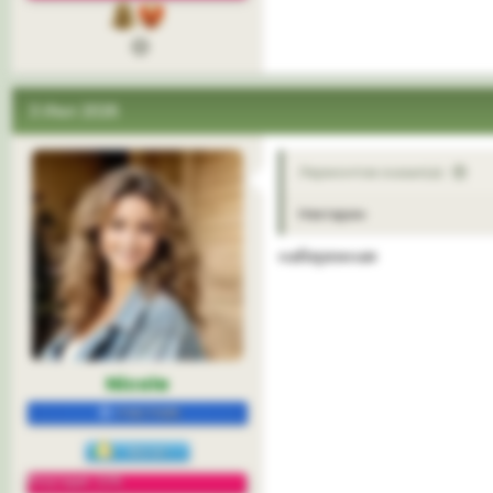
3 Июл 2026
Лермонтов сказал(а):
Нектарин
набережная
Nicole
УЧАСТНИК
Репутация: 22%