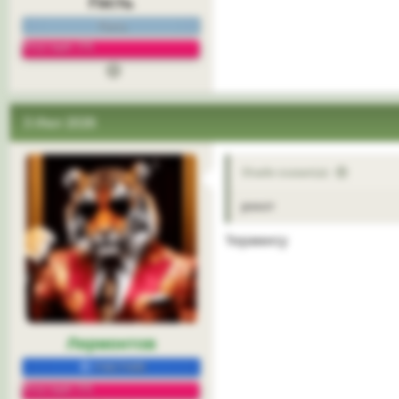
Гость
Гость
Репутация: 0%
3 Июл 2026
Shade сказал(а):
рокот
Тирамису
Лермонтов
УЧАСТНИК
Репутация: 5%