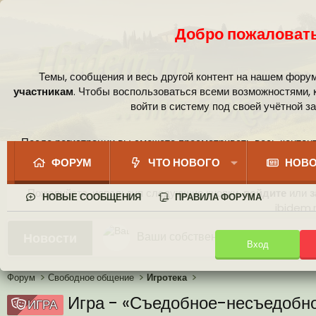
Добро пожаловать
Темы, сообщения и весь другой контент на нашем фору
участникам
. Чтобы воспользоваться всеми возможностями,
войти в систему под своей учётной з
После регистрации вы сможете просматривать весь контент
сообщест
ФОРУМ
ЧТО НОВОГО
НОВО
Пожалуйста, используя следующие кнопки,
войдите
или
з
НОВЫЕ СООБЩЕНИЯ
ПРАВИЛА ФОРУМА
ibidem.r
Ваши собственные смайлики
Новости
Вход
Иконки пользователя
Аналитика от Ассистента
Новая система рейтинга (оценок
Форум
Свободное общение
Игротека
Игра - «Съедобное-несъедобн
ИГРА