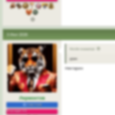
3 Июл 2026
Nicole сказал(а):
уран
Нектарин
Лермонтов
УЧАСТНИК
Репутация: 5%