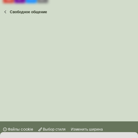
Свободное общение
Файлы cookie
Выбор стиля
Изменить ширина