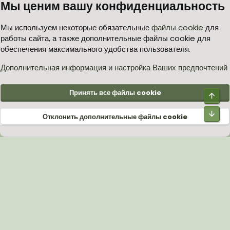
Условия и правила
Политика в отношении обработки персональных данных
Согласие на обработку персональных данных
Помощь
Главная
R
S
S
®
Community platform by XenForo
© 2010-2026 XenForo Ltd.
Мы ценим вашу конфиденциальность
Мы используем некоторые обязательные
файлы cookie
для
работы сайта, а также дополнительные файлы cookie для
обеспечения максимального удобства пользователя.
Дополнительная информация и настройка Ваших предпочтений