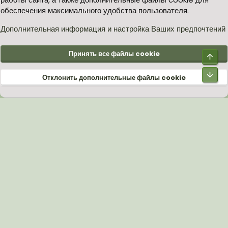
обеспечения максимального удобства пользователя.
R
S
S
Дополнительная информация и настройка Ваших предпочтений
®
Community platform by XenForo
© 2010-2026 XenForo Ltd.
Принять все файлы cookie
Отклонить дополнительные файлы cookie