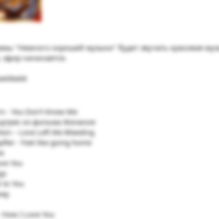
ммы "Немного хорошей музыки" будет звучать красивая муз
 эфир начинается.
rn - You Don't Know Me
ндтрек из фильма Желание
xton – Love Left Me Bleeding
ler - Feel like going home
ne
Love You
gs
 to You
way
 How I Love You