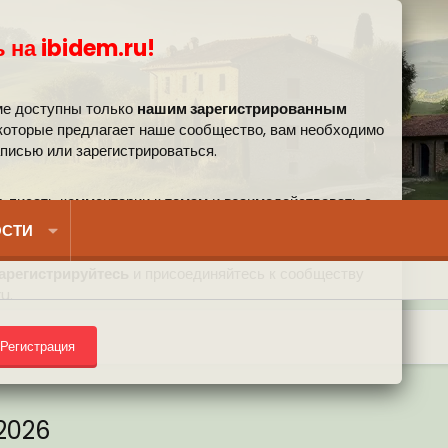
 на ibidem.ru!
ме доступны только
нашим зарегистрированным
 которые предлагает наше сообщество, вам необходимо
аписью или зарегистрироваться.
, писать комментарии к темам и взаимодействовать с
вом.
СТИ
арегистрируйтесь
и присоединяйтесь к сообществу
u.
) на форуме
Регистрация
2026