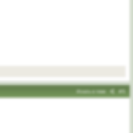
Искать в теме
#5