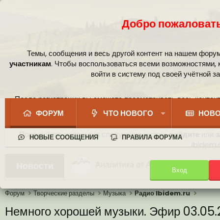
Добро пожаловать
Темы, сообщения и весь другой контент на нашем фору
участникам
. Чтобы воспользоваться всеми возможностями,
войти в систему под своей учётной з
После регистрации вы сможете просматривать весь контент
сообщест
ФОРУМ
ЧТО НОВОГО
НОВО
Пожалуйста, используя следующие кнопки,
войдите
или
з
НОВЫЕ СООБЩЕНИЯ
ПРАВИЛА ФОРУМА
ibidem.r
Новая система рейтинга (оценок
Новости
Вход
Иконки пользователя
Ваши собственные смайлики
Аналитика от Ассистента
Форум
Творческие разделы
Музыка
Радио Ibidem.ru
Немного хорошей музыки. Эфир 03.05.