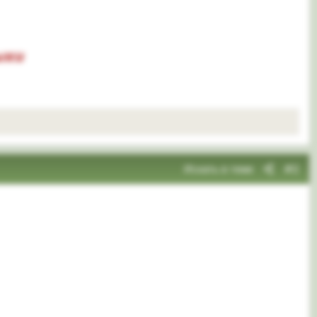
ыки
Искать в теме
#2