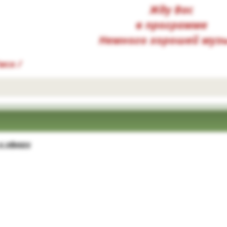
Жду Вас
в программе
Немного хорошей муз
мск /
к эфиру