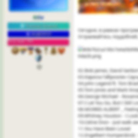
Stiv
Команда форума
Сегодня, в рамках програ
МОДЕРАТОР
Устраивайтесь поудобней,
Репутация: 18%
02.Bob James, David Sanbo
03.Карина Габриэлян Сау
04.John Legend ft. Toni Bra
05.Tom Jones and Mark Knopf
06.George Michael - Roxan
07.I Let You Go, But I Still 
08.MORRIS ALBERT _ Feelin
09.Whitney Houston - I Look
10.Celine Dion - Just walk a
11.You Have Been Loved
12.Engelbert Humperdinck -