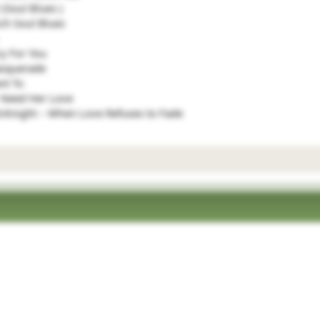
Soul Blues )
nch Soul Blues
y For You
asquerade
nt To
- Need Her Love
McKnight – When Love Refuses to Fade