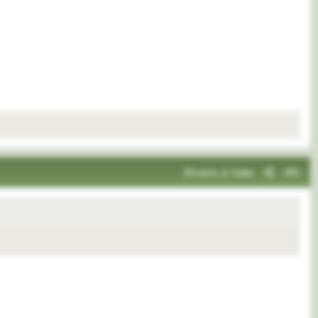
Искать в теме
#6