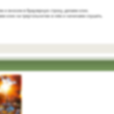
м и вносим в браузерную строку, делаем клик.
аем клик на треугольничек в нём и начинаем слушать.