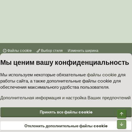
Файлы cookie
Выбор стиля
Изменить ширина
Мы ценим вашу конфиденциальность
Условия и правила
Политика в отношении обработки персональных данных
Мы используем некоторые обязательные
файлы cookie
для
работы сайта, а также дополнительные файлы cookie для
Согласие на обработку персональных данных
Помощь
Главная
обеспечения максимального удобства пользователя.
R
S
S
Дополнительная информация и настройка Ваших предпочтений
®
Community platform by XenForo
© 2010-2026 XenForo Ltd.
Принять все файлы cookie
Отклонить дополнительные файлы cookie