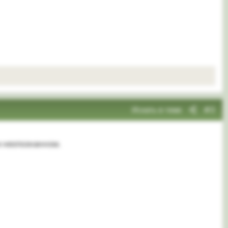
Искать в теме
#3
м неопознанном.