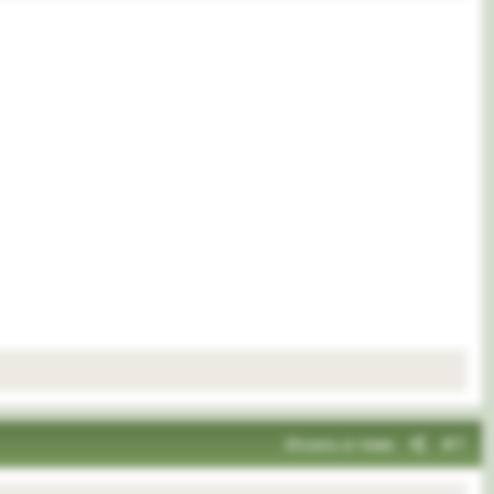
Искать в теме
#7