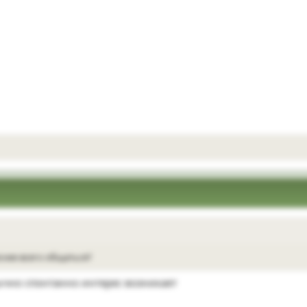
снее всего общаться?
бычно спонтанно интерес возникает