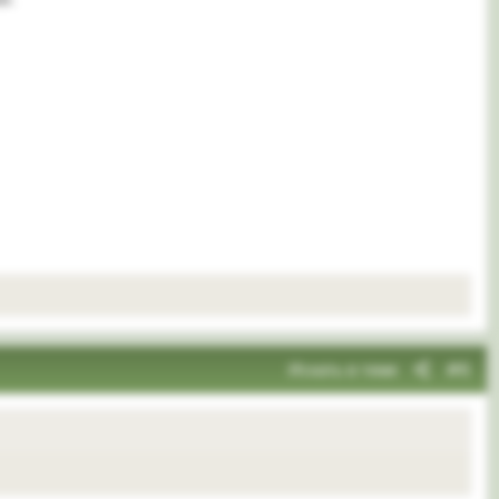
Искать в теме
#6