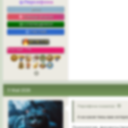
Персефона
весна
Команда форума
СУПЕРМОДЕРАТОР
УЧАСТНИК
Репутация: 77%
3
11 Май 2026
Персефона сказал(а):
А на какие темы вам интере
Психология, финансы/эко