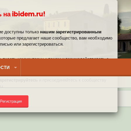
 на ibidem.ru!
ме доступны только
нашим зарегистрированным
 которые предлагает наше сообщество, вам необходимо
аписью или зарегистрироваться.
, писать комментарии к темам и взаимодействовать с
вом.
СТИ
арегистрируйтесь
и присоединяйтесь к сообществу
u.
Регистрация
) на форуме