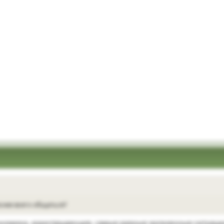
снее всего общаться?
номика, юриспруденция, самые разные жизненные ситуаци