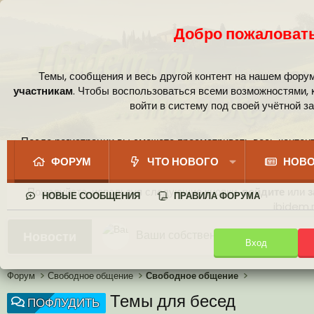
Добро пожаловать
Темы, сообщения и весь другой контент на нашем фору
участникам
. Чтобы воспользоваться всеми возможностями,
войти в систему под своей учётной з
После регистрации вы сможете просматривать весь контент
сообщест
ФОРУМ
ЧТО НОВОГО
НОВО
Пожалуйста, используя следующие кнопки,
войдите
или
з
НОВЫЕ СООБЩЕНИЯ
ПРАВИЛА ФОРУМА
ibidem.r
Ваши собственные смайлики
Новости
Вход
Иконки пользователя
Аналитика от Ассистента
Новая система рейтинга (оценок
Форум
Свободное общение
Свободное общение
Темы для бесед
ПОФЛУДИТЬ