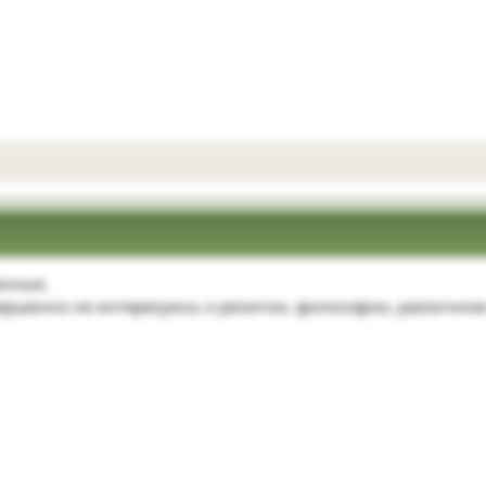
енные.
ершенно не интересуюсь о религии, философии, различно