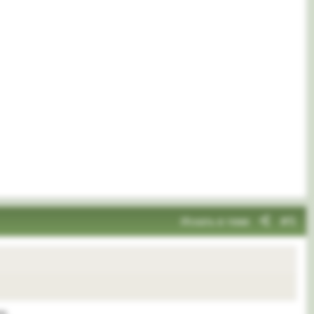
Искать в теме
#5
и.