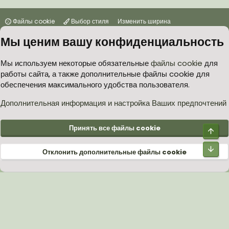
Файлы cookie
Выбор стиля
Изменить ширина
Мы ценим вашу конфиденциальность
Условия и правила
Политика в отношении обработки персональных данных
Мы используем некоторые обязательные
файлы cookie
для
работы сайта, а также дополнительные файлы cookie для
Согласие на обработку персональных данных
Помощь
Главная
обеспечения максимального удобства пользователя.
R
S
S
Дополнительная информация и настройка Ваших предпочтений
®
Community platform by XenForo
© 2010-2026 XenForo Ltd.
Принять все файлы cookie
Отклонить дополнительные файлы cookie