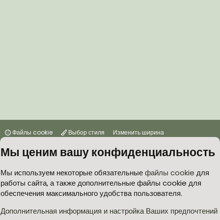
Файлы cookie
Выбор стиля
Изменить ширина
Мы ценим вашу конфиденциальность
Условия и правила
Политика в отношении обработки персональных данных
Мы используем некоторые обязательные
файлы cookie
для
работы сайта, а также дополнительные файлы cookie для
Согласие на обработку персональных данных
Помощь
Главная
обеспечения максимального удобства пользователя.
R
S
S
Дополнительная информация и настройка Ваших предпочтений
®
Community platform by XenForo
© 2010-2026 XenForo Ltd.