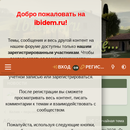
Добро пожаловать на
ibidem.ru!
Темы, сообщения и весь другой контент на
нашем форуме доступны только
нашим
зарегистрированным участникам
. Чтобы
воспользоваться всеми возможностями,
которые предлагает наше сообщество, вам
ВХОД
РЕГИСТРАЦИЯ
необходимо войти в систему под своей
учётной записью или зарегистрироваться.
НОВОСТИ
После регистрации вы сможете
Ваши собственные смайлики
просматривать весь контент, писать
комментарии к темам и взаимодействовать с
Иконки пользователя
Аналитика от Ассистента
Новая система рейтинга (оценок) на форуме
сообществом.
Келия - персональный раздел
Абсолют.
Случайная тема
Пожалуйста, используя следующие кнопки,
А
Д
Н
Келия
3 Июн 2026
Недавняя активность:
30 Июн 2026