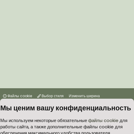
Файлы cookie
Выбор стиля
Изменить ширина
Мы ценим вашу конфиденциальность
Условия и правила
Политика в отношении обработки персональных данных
Мы используем некоторые обязательные
файлы cookie
для
работы сайта, а также дополнительные файлы cookie для
Согласие на обработку персональных данных
Помощь
Главная
обеспечения максимального удобства пользователя.
R