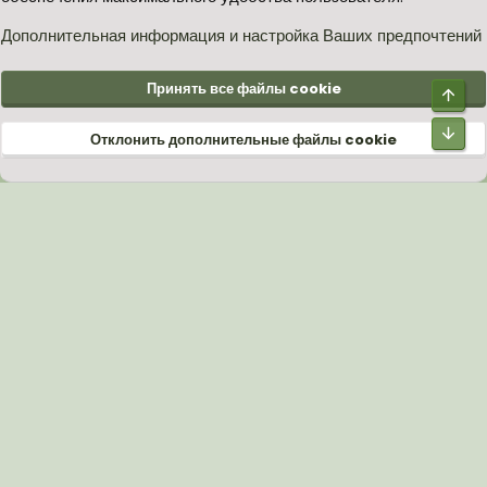
S
S
Дополнительная информация и настройка Ваших предпочтений
®
Community platform by XenForo
© 2010-2026 XenForo Ltd.
Принять все файлы cookie
Верх
Низ
Отклонить дополнительные файлы cookie