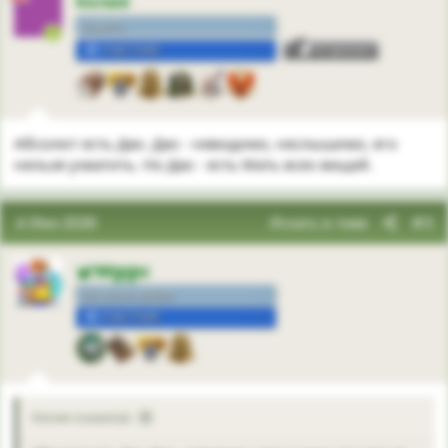
Келия
нежить.
УЧАСТНИК
3
Абсолют есть Дао. Дао - невидимо, неслышимо, его
нельзя ухватить. Но Дао - есть Мать всех вещей.
4 Июн 2026
Искать в теме
#3
Mggu
На волне добра
УЧАСТНИК
Келия сказал(а):