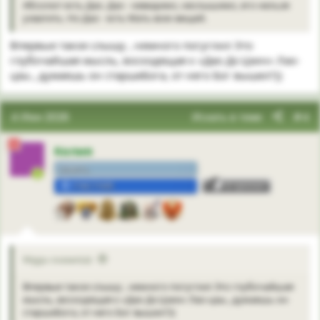
Абсолют есть Дао. Дао - невидимо, неслышимо, его нельзя
ухватить. Но Дао - есть Мать всех вещей.
Впервые такое слышу , немного погуглил Это
глубочайшая мысль, восходящая к «Дао Дэ Цзин» Лао-
цзы., думаешь он старшеБога, от него Бог вышел?))
4 Июн 2026
Искать в теме
#4
Келия
нежить.
УЧАСТНИК
3
Mggu сказал(а):
Впервые такое слышу , немного погуглил Это глубочайшая
мысль, восходящая к «Дао Дэ Цзин» Лао-цзы., думаешь он
старшеБога, от него Бог вышел?))