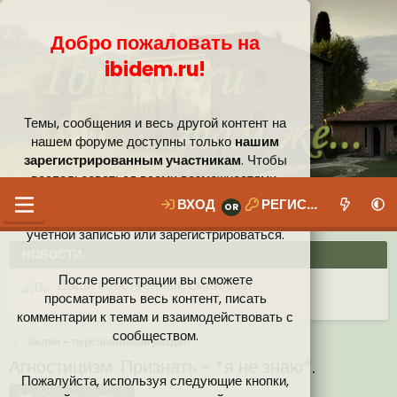
Добро пожаловать на
ibidem.ru!
Темы, сообщения и весь другой контент на
нашем форуме доступны только
нашим
зарегистрированным участникам
. Чтобы
воспользоваться всеми возможностями,
которые предлагает наше сообщество, вам
ВХОД
РЕГИСТРАЦИЯ
необходимо войти в систему под своей
учётной записью или зарегистрироваться.
НОВОСТИ
После регистрации вы сможете
Ваши собственные смайлики
просматривать весь контент, писать
комментарии к темам и взаимодействовать с
Иконки пользователя
Аналитика от Ассистента
Новая система рейтинга (оценок) на форуме
сообществом.
Келия - персональный раздел
Агностицизм. Признать - *я не знаю*.
Пожалуйста, используя следующие кнопки,