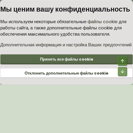
Мы ценим вашу конфиденциальность
Условия и правила
Политика в отношении обработки персональных данных
Мы используем некоторые обязательные
файлы cookie
для
работы сайта, а также дополнительные файлы cookie для
Согласие на обработку персональных данных
Помощь
Главная
обеспечения максимального удобства пользователя.
R
S
S
Дополнительная информация и настройка Ваших предпочтений
®
Community platform by XenForo
© 2010-2026 XenForo Ltd.
Принять все файлы cookie
Верх
Низ
Отклонить дополнительные файлы cookie