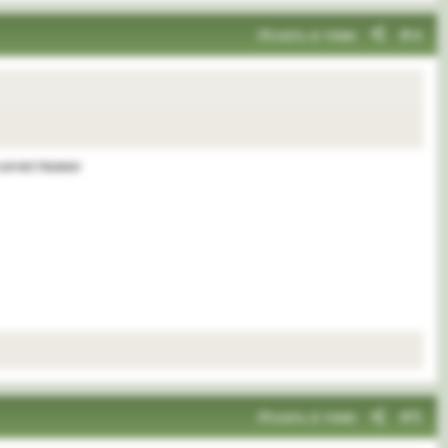
Искать в теме
#4
 качествами
Искать в теме
#5