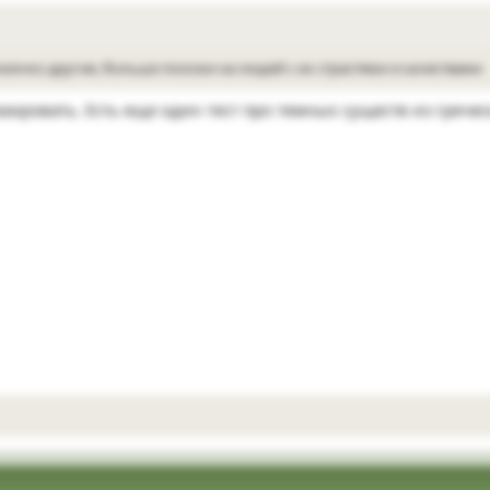
ожечко другие, больше похожи на людей с их страстями и качествами
зировать. Есть еще один тест про темных существ из гречес