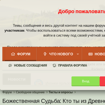
Добро пожаловать
Темы, сообщения и весь другой контент на нашем фору
участникам
. Чтобы воспользоваться всеми возможностями,
войти в систему под своей учётной з
После регистрации вы сможете просматривать весь контент
сообщест
ФОРУМ
ЧТО НОВОГО
НОВО
Пожалуйста, используя следующие кнопки,
войдите
или
з
НОВЫЕ СООБЩЕНИЯ
ПРАВИЛА ФОРУМА
ibidem.r
Ваши собственные смайлики
Новости
Вход
Иконки пользователя
Аналитика от Ассистента
Новая система рейтинга (оценок
Форум
Свободное общение
Тесты и опросы
Божественная Судьба: Кто ты из Древн