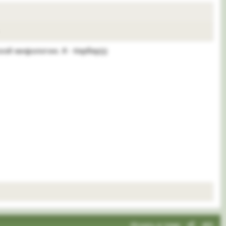
кой мифологии. Я - Кербер)))
Искать в теме
#6