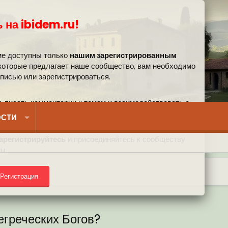
 на ibidem.ru!
ме доступны только
нашим зарегистрированным
 которые предлагает наше сообщество, вам необходимо
аписью или зарегистрироваться.
, писать комментарии к темам и взаимодействовать с
вом.
СТИ
арегистрируйтесь
и присоединяйтесь к сообществу
u.
Регистрация
) на форуме
егреческих Богов?