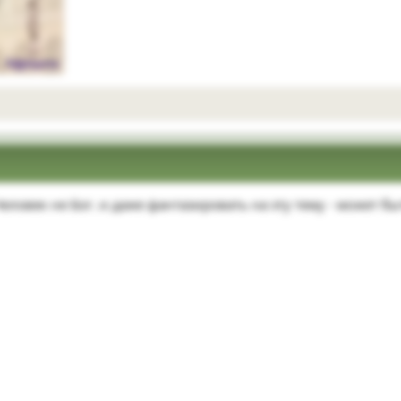
еловек не Бог. и даже фантазировать на эту тему - может бы