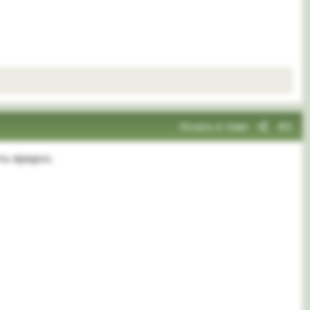
Искать в теме
#2
ть вредно.