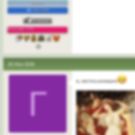
нежить.
УЧАСТНИК
Репутация: 33%
3
26 Июн 2026
я, лестно,конешно
Г