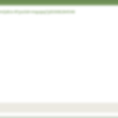
qe9mQdUs-R?ysclid=mquipq7jd3308284546