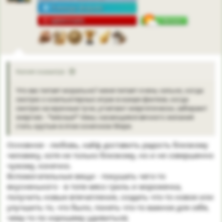
Команда форума
АДМИНУШКА
2
Келия сказал(а):
Что вас питает морально? меня питает очень сильно, когда
смотрю о компьютерных играх в жанре фэнтези, когда
смотрю на мрачные тучи, угнетают энергетически, забирают
энергию - *мясные* темы. касающиеся вечного желания
стать крутым в этом конечном Мире.
Основное - любовь, кайф доставить радость близкому
человеку, хотя не только близкому, но и не совершенно
чужому, конечно.
Вспомогательные вещи - покушать чего-то
вкусненького - в топе мясо гриль и мороженка,
получить новые впечатления, создать что-то новое или
улучшить то, что было, понять что-то важное для себя,
чему-то по хорошему удивиться)