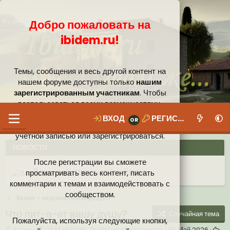
Добро пожаловать на
ibidem.ru!
Темы, сообщения и весь другой контент на
нашем форуме доступны только
нашим
зарегистрированным участникам
. Чтобы
воспользоваться всеми возможностями,
которые предлагает наше сообщество, вам
ВХОД
РЕГИСТРАЦИЯ
необходимо войти в систему под своей
учётной записью или зарегистрироваться.
НОВОСТИ
После регистрации вы сможете
Ваши собственные смайлики
просматривать весь контент, писать
комментарии к темам и взаимодействовать с
Иконки пользователя
Аналитика от Ассистента
Новая система рейтинга (оценок) на форуме
сообществом.
Келия - персональный раздел
Что пит-а-ет вашу душу?
Случайная тема
Пожалуйста, используя следующие кнопки,
А
Д
Н
Келия
23 Май 2026
Недавняя активность:
25 Май 2026