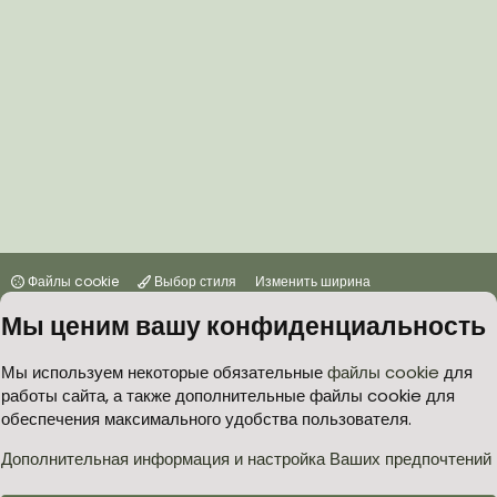
Файлы cookie
Выбор стиля
Изменить ширина
Мы ценим вашу конфиденциальность
Условия и правила
Политика в отношении обработки персональных данных
Мы используем некоторые обязательные
файлы cookie
для
работы сайта, а также дополнительные файлы cookie для
Согласие на обработку персональных данных
Помощь
Главная
обеспечения максимального удобства пользователя.
R
S
S
Дополнительная информация и настройка Ваших предпочтений
®
Community platform by XenForo
© 2010-2026 XenForo Ltd.