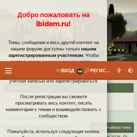
Добро пожаловать на
ibidem.ru!
Темы, сообщения и весь другой контент на
нашем форуме доступны только
нашим
зарегистрированным участникам
. Чтобы
воспользоваться всеми возможностями,
которые предлагает наше сообщество, вам
ВХОД
РЕГИСТРАЦИЯ
необходимо войти в систему под своей
учётной записью или зарегистрироваться.
НОВОСТИ
После регистрации вы сможете
Ваши собственные смайлики
просматривать весь контент, писать
комментарии к темам и взаимодействовать с
Иконки пользователя
Аналитика от Ассистента
Новая система рейтинга (оценок) на форуме
сообществом.
Келия - персональный раздел
Дневник благодарности.
Случайная тема
Пожалуйста, используя следующие кнопки,
А
Д
Н
Келия
15 Апр 2026
Недавняя активность:
16 Апр 2026