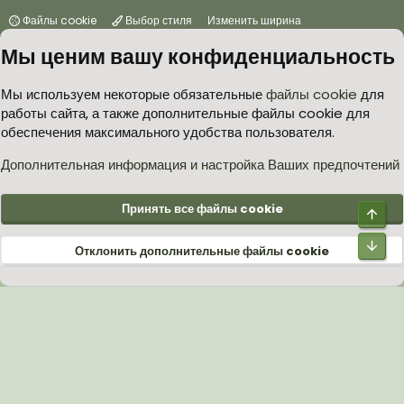
Файлы cookie
Выбор стиля
Изменить ширина
Мы ценим вашу конфиденциальность
Условия и правила
Политика в отношении обработки персональных данных
Мы используем некоторые обязательные
файлы cookie
для
работы сайта, а также дополнительные файлы cookie для
Согласие на обработку персональных данных
Помощь
Главная
обеспечения максимального удобства пользователя.
R
S
S
Дополнительная информация и настройка Ваших предпочтений
®
Community platform by XenForo
© 2010-2026 XenForo Ltd.
Принять все файлы cookie
Верх
Низ
Отклонить дополнительные файлы cookie