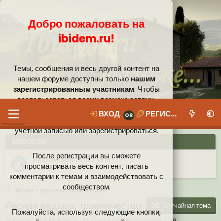
Добро пожаловать на
ibidem.ru!
Темы, сообщения и весь другой контент на
нашем форуме доступны только
нашим
зарегистрированным участникам
. Чтобы
воспользоваться всеми возможностями,
которые предлагает наше сообщество, вам
ВХОД
РЕГИСТРАЦИЯ
необходимо войти в систему под своей
учётной записью или зарегистрироваться.
НОВОСТИ
После регистрации вы сможете
просматривать весь контент, писать
Ваши собственные смайлики
комментарии к темам и взаимодействовать с
Иконки пользователя
Аналитика от Ассистента
Новая система рейтинга (оценок) на форуме
сообществом.
Келия - персональный раздел
Лесная ведьма, травничество.
Случайная тема
Пожалуйста, используя следующие кнопки,
А
Д
О
П
Келия
8 Май 2026
Ответы:
0
Просмотры:
38