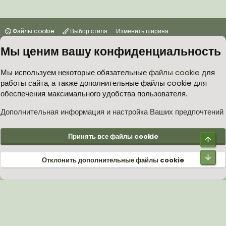
Файлы cookie
Выбор стиля
Изменить ширина
Мы ценим вашу конфиденциальность
Условия и правила
Политика в отношении обработки персональных данных
Мы используем некоторые обязательные
файлы cookie
для
работы сайта, а также дополнительные файлы cookie для
Согласие на обработку персональных данных
Помощь
Главная
обеспечения максимального удобства пользователя.
R
S
S
Дополнительная информация и настройка Ваших предпочтений
®
Community platform by XenForo
© 2010-2026 XenForo Ltd.
Принять все файлы cookie
Верх
Низ
Отклонить дополнительные файлы cookie