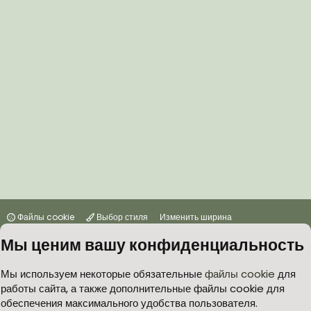
Файлы cookie
Выбор стиля
Изменить ширина
Мы ценим вашу конфиденциальность
Условия и правила
Политика в отношении обработки персональных данных
Мы используем некоторые обязательные
файлы cookie
для
работы сайта, а также дополнительные файлы cookie для
Согласие на обработку персональных данных
Помощь
Главная
обеспечения максимального удобства пользователя.
R