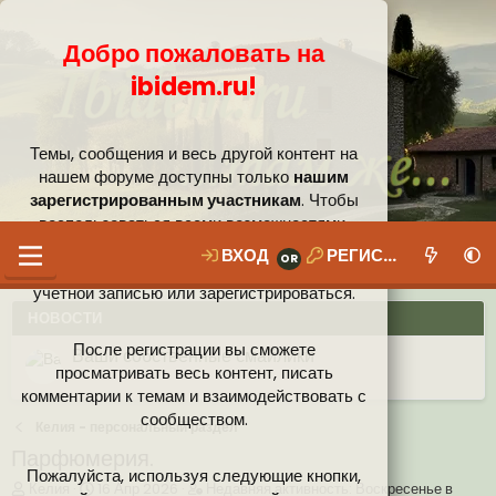
Добро пожаловать на
ibidem.ru!
Темы, сообщения и весь другой контент на
нашем форуме доступны только
нашим
зарегистрированным участникам
. Чтобы
воспользоваться всеми возможностями,
которые предлагает наше сообщество, вам
ВХОД
РЕГИСТРАЦИЯ
необходимо войти в систему под своей
учётной записью или зарегистрироваться.
НОВОСТИ
После регистрации вы сможете
Ваши собственные смайлики
просматривать весь контент, писать
комментарии к темам и взаимодействовать с
Иконки пользователя
Аналитика от Ассистента
Новая система рейтинга (оценок) на форуме
сообществом.
Келия - персональный раздел
Парфюмерия.
Пожалуйста, используя следующие кнопки,
А
Д
Н
Келия
16 Апр 2026
Недавняя активность:
Воскресенье в