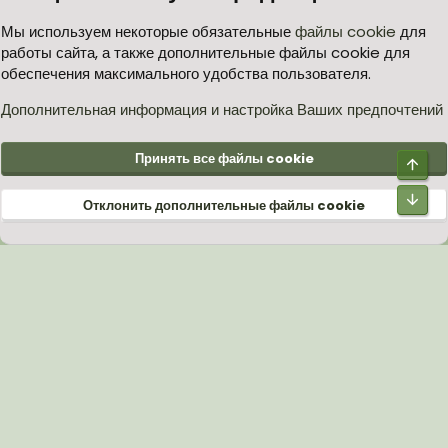
Условия и правила
Политика в отношении обработки персональных данных
Мы используем некоторые обязательные
файлы cookie
для
работы сайта, а также дополнительные файлы cookie для
Согласие на обработку персональных данных
Помощь
Главная
обеспечения максимального удобства пользователя.
R
S
S
Дополнительная информация и настройка Ваших предпочтений
®
Community platform by XenForo
© 2010-2026 XenForo Ltd.
Принять все файлы cookie
Верх
Низ
Отклонить дополнительные файлы cookie