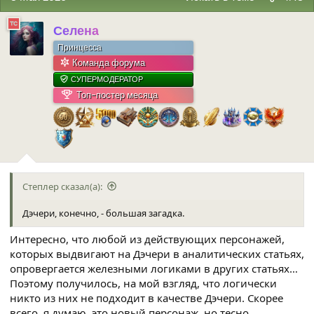
и
и
Селена
:
Принцесса
Команда форума
СУПЕРМОДЕРАТОР
Топ-постер месяца
Степлер сказал(а):
Дэчери, конечно, - большая загадка.
Интересно, что любой из действующих персонажей,
которых выдвигают на Дэчери в аналитических статьях,
опровергается железными логиками в других статьях…
Поэтому получилось, на мой взгляд, что логически
никто из них не подходит в качестве Дэчери. Скорее
всего, я думаю, это новый персонаж, но тесно