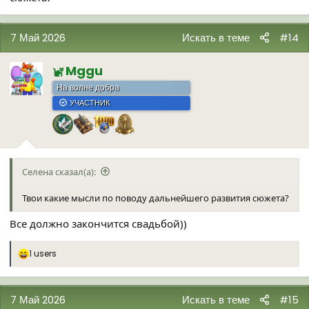
7 Май 2026
Искать в теме
#14
Mggu
На волне добра
УЧАСТНИК
Селена сказал(а):
Твои какие мысли по поводу дальнейшего развития сюжета?
Все должно закончится свадьбой))
1 users
Р
е
а
к
7 Май 2026
Искать в теме
#15
ц