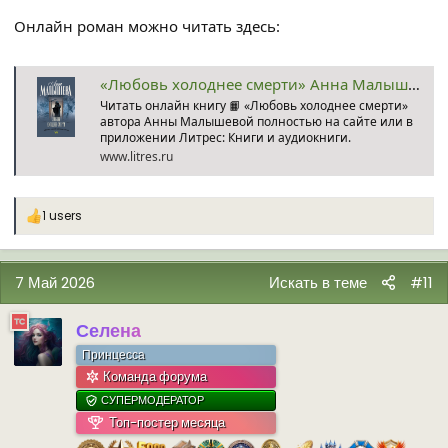
Онлайн роман можно читать здесь:
«Любовь холоднее смерти» Анна Малышева читать онлайн фрагмент бесплатно без регистрации
Читать онлайн книгу 📙 «Любовь холоднее смерти»
автора Анны Малышевой полностью на сайте или в
приложении Литрес: Книги и аудиокниги.
www.litres.ru
1 users
Р
е
а
к
7 Май 2026
Искать в теме
#11
ц
и
и
Селена
:
Принцесса
Команда форума
СУПЕРМОДЕРАТОР
Топ-постер месяца