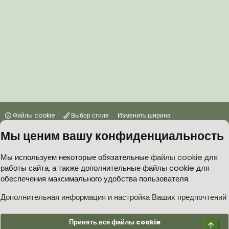
Файлы cookie
Выбор стиля
Изменить ширина
Мы ценим вашу конфиденциальность
Условия и правила
Политика в отношении обработки персональных данных
Мы используем некоторые обязательные
файлы cookie
для
работы сайта, а также дополнительные файлы cookie для
Согласие на обработку персональных данных
Помощь
Главная
обеспечения максимального удобства пользователя.
R
S
S
Дополнительная информация и настройка Ваших предпочтений
®
Community platform by XenForo
© 2010-2026 XenForo Ltd.
Принять все файлы cookie
Верх