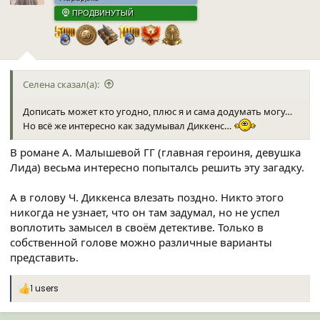
ПРОДВИНУТЫЙ
Селена сказал(а):
Дописать может кто угодно, плюс я и сама додумать могу…
Но всё же интересно как задумывал Диккенс…
В романе А. Малышевой ГГ (главная героиня, девушка
Лида) весьма интересно попыталсь решить эту загадку.
А в голову Ч. Диккенса влезать поздно. Никто этого
никогда не узнает, что он там задумал, но не успел
воплотить замысел в своём детективе. Только в
собственной голове можно различные варианты
представить.
1 users
Р
е
а