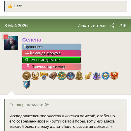
1 user
Р
е
а
к
8 Май 2026
Искать в теме
#16
ц
и
и
Селена
:
Принцесса
Команда форума
СУПЕРМОДЕРАТОР
Топ-постер месяца
Степлер сказал(а):
Исследователей творчества Диккенса почитай, особенно -
его современников и критиков той поры, вот у них масса
мыслей была на тему дальнейшего развития сюжета. ))