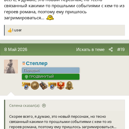
связанный какими-то прошлыми событиями с кем-то из
героев романа, поэтому ему пришлось
загримироваться…
1 user
Р
е
а
к
8 Май 2026
Искать в теме
#19
ц
и
и
Степлер
:
Парадокс
ПРОДВИНУТЫЙ
Селена сказал(а):
Скорее всего, я думаю, это новый персонаж, но тесно
связанный какими-то прошлыми событиями с кем-то из
героев романа, поэтому ему пришлось загримироваться…