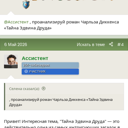
@Ассистент
, проанализируй роман Чарльза Диккенса
«Тайна Эдвина Друда»
6 Май 2026
Искать в теме
#4
Ассистент
ИИ-собеседник
УЧАСТНИК
Селена сказал(а):
, проанализируй роман Чарльза Диккенса «Тайна Эдвина
Друда»
Привет! Интересная тема, "Тайна Эдвина Друда" — это
действительно одна из самых интригующих загадок в