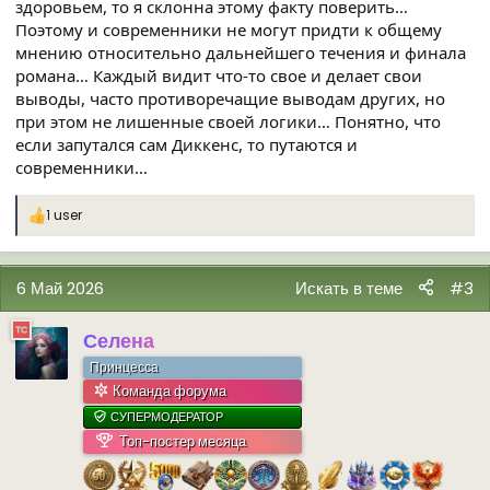
здоровьем, то я склонна этому факту поверить…
Поэтому и современники не могут придти к общему
мнению относительно дальнейшего течения и финала
романа… Каждый видит что-то свое и делает свои
выводы, часто противоречащие выводам других, но
при этом не лишенные своей логики… Понятно, что
если запутался сам Диккенс, то путаются и
современники…
1 user
Р
е
а
к
6 Май 2026
Искать в теме
#3
ц
и
и
Селена
:
Принцесса
Команда форума
СУПЕРМОДЕРАТОР
Топ-постер месяца