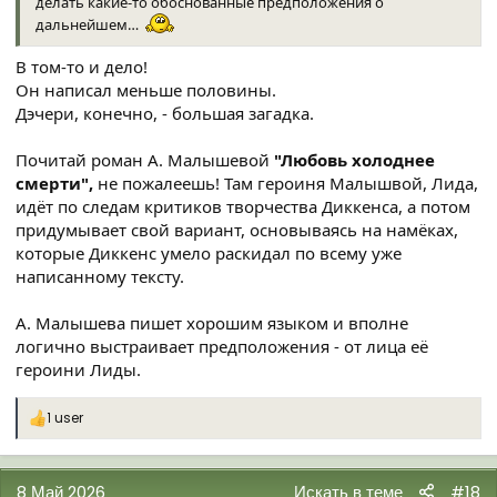
делать какие-то обоснованные предположения о
дальнейшем…
В том-то и дело!
Он написал меньше половины.
Дэчери, конечно, - большая загадка.
Почитай роман А. Малышевой
"Любовь холоднее
смерти",
не пожалеешь! Там героиня Малышвой, Лида,
идёт по следам критиков творчества Диккенса, а потом
придумывает свой вариант, основываясь на намёках,
которые Диккенс умело раскидал по всему уже
написанному тексту.
А. Малышева пишет хорошим языком и вполне
логично выстраивает предположения - от лица её
героини Лиды.
1 user
Р
е
а
к
8 Май 2026
Искать в теме
#18
ц