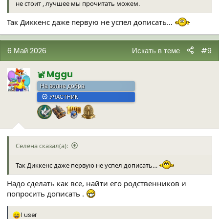
не стоит , лучшее мы прочитать можем.
Так Диккенс даже первую не успел дописать…
6 Май 2026
Искать в теме
#9
Mggu
На волне добра
УЧАСТНИК
Селена сказал(а):
Так Диккенс даже первую не успел дописать…
Надо сделать как все, найти его родственников и
попросить дописать .
1 user
Р