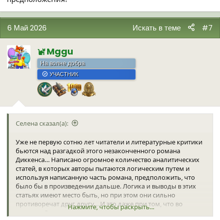
6 Май 2026
Искать в теме
#7
Mggu
На волне добра
УЧАСТНИК
Селена сказал(а):
Уже не первую сотню лет читатели и литературные критики
бьются над разгадкой этого незаконченного романа
Диккенса… Написано огромное количество аналитических
статей, в которых авторы пытаются логическим путем и
используя написанную часть романа, предположить, что
было бы в произведении дальше. Логика и выводы в этих
статьях имеют место быть, но при этом они сильно
противоречат друг другу… И это даже при том, что во
Нажмите, чтобы раскрыть...
времена Диккенса жанр детектива только зарождался и