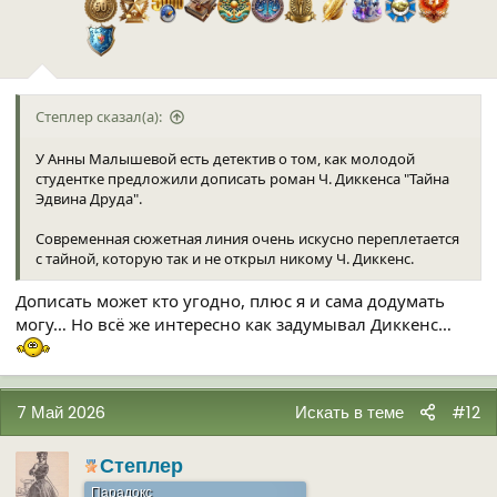
Степлер сказал(а):
У Анны Малышевой есть детектив о том, как молодой
студентке предложили дописать роман Ч. Диккенса "Тайна
Эдвина Друда".
Современная сюжетная линия очень искусно переплетается
с тайной, которую так и не открыл никому Ч. Диккенс.
Дописать может кто угодно, плюс я и сама додумать
могу… Но всё же интересно как задумывал Диккенс…
7 Май 2026
Искать в теме
#12
Степлер
Парадокс