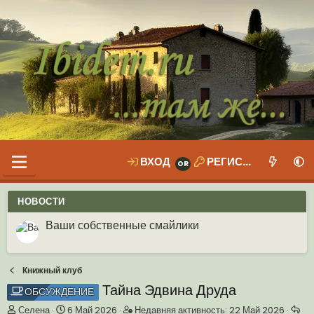
ВХОД
РЕГИСТРАЦИЯ
НОВОСТИ
Ваши собственные смайлики
Иконки пользователя
Аналитика от Ассистента
Новая система рейтинга (оценок) на форуме
Книжный клуб
Тайна Эдвина Друда
ОБСУЖДЕНИЕ
А
Д
Н
Селена
6 Май 2026
Недавняя активность:
22 Май 2026