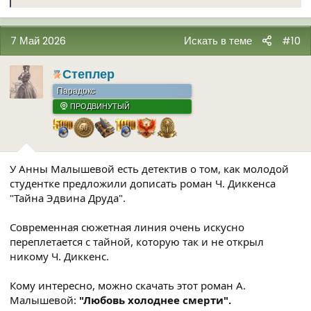
е
а
к
7 Май 2026
Искать в теме
#10
ц
и
и
Степлер
:
Парадокс
ПРОДВИНУТЫЙ
У Анны Малышевой есть детектив о том, как молодой
студентке предложили дописать роман Ч. Диккенса
"Тайна Эдвина Друда".
Современная сюжетная линия очень искусно
переплетается с тайной, которую так и не открыл
никому Ч. Диккенс.
Кому интересно, можно скачать этот роман А.
Малышевой:
"Любовь холоднее смерти".