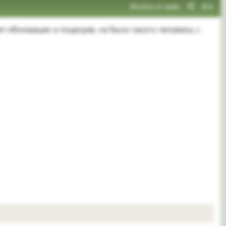
Искать в теме
#4
ет обнимашек и поцелуев. не было такого человека, с