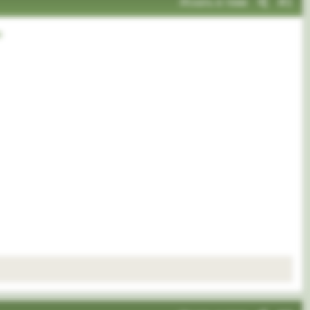
Искать в теме
#2
а