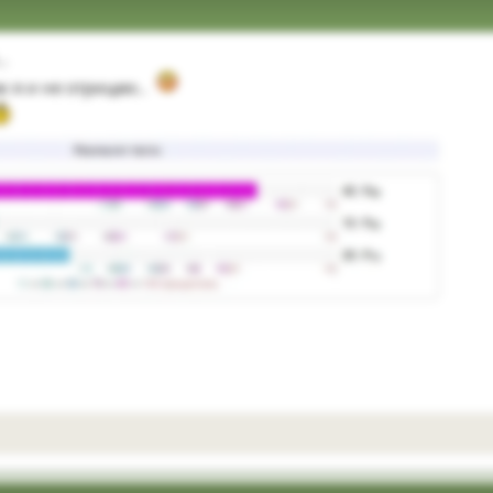
.
ак я и не отрицаю..