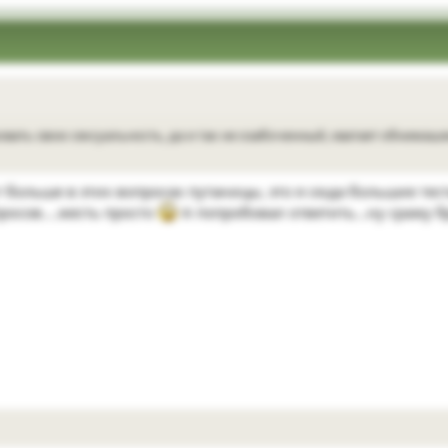
вать свою сексуальность, да и так не озабоченный, хватает обнимашек
ут больше в этих вопросах путаницы, это я сюда большие те
просов....жесть просто
А попробовал ответить...ну сражу бр