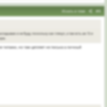
Искать в теме
#6
кладываю и не буду, поскольку как глянул, а там есть аж 72 и
орм.
е типажи, но там цепляет не писька а личный