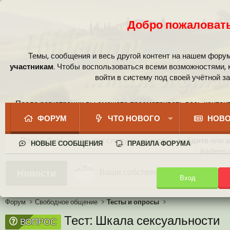
Добро пожаловать
Темы, сообщения и весь другой контент на нашем фору
участникам
. Чтобы воспользоваться всеми возможностями,
войти в систему под своей учётной з
После регистрации вы сможете просматривать весь контент
сообщест
ФОРУМ
ЧТО НОВОГО
НОВО
Пожалуйста, используя следующие кнопки,
войдите
или
з
НОВЫЕ СООБЩЕНИЯ
ПРАВИЛА ФОРУМА
ibidem.r
Ваши собственные смайлики
Новости
Вход
Иконки пользователя
Аналитика от Ассистента
Новая система рейтинга (оценок
Форум
Свободное общение
Тесты и опросы
Тест: Шкала сексуальности
ВОПРОС