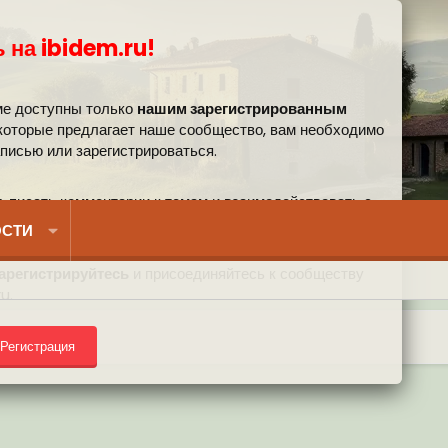
 на ibidem.ru!
ме доступны только
нашим зарегистрированным
 которые предлагает наше сообщество, вам необходимо
аписью или зарегистрироваться.
, писать комментарии к темам и взаимодействовать с
вом.
СТИ
арегистрируйтесь
и присоединяйтесь к сообществу
u.
Регистрация
) на форуме