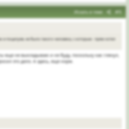
Искать в теме
#5
 и поцелуев. не было такого человека, с которым - прям хотел
сты еще не выкладываю и не буду, поскольку как глянул,
осил это дело. А здесь, еще норм.