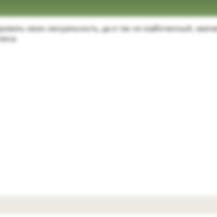
ровать свою сексуальность, да и так не озабоченный, хвата
екса.