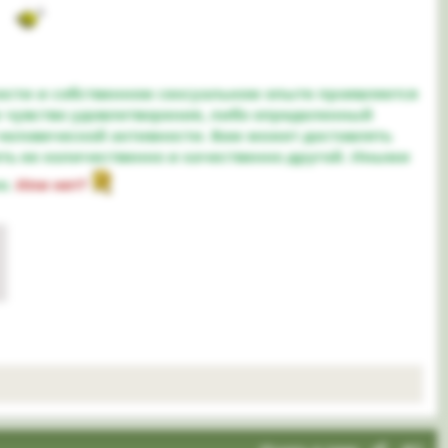
ости и собственном сексуальном опыте проявляется
м чувство удовлетворения, либо определенный
еловеческой активности. Вам может доставлять
еть ее количественно и качественно другой. Иными
о.
Или нет?