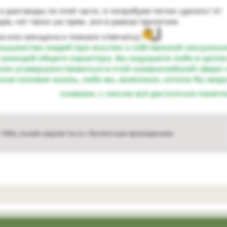
ы и разговоры по этой части. А попробуем тестик сделать? А?
рм, нет таких шо прям...все в рамках приличия.
на или женщина и поехали отвечать))
льшинства людей при мыслях о собственной сексуальн
 реакций общего характера. Вы ощущаете либо в цело
ие усовершенствоваться в этой наиважнейшей сфере ч
ная половая жизнь, либо вы, возможно, хотели бы вид
словами, с сексом всё достаточно понятн
, 1989), онлайн-версия теста с бесплатным прохождением.