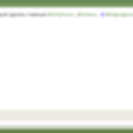
рвый сделать главным
@OnlyTouch
,
@Селена
,
@Персефон