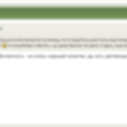
 больше в этих вопросах путаницы, это я сюда большие тесты еще не вы
о
А попробовал ответить...ну сражу бросил это дело. А здесь, еще н
боченность - не очень хорошее качество. да, есть цепляющи