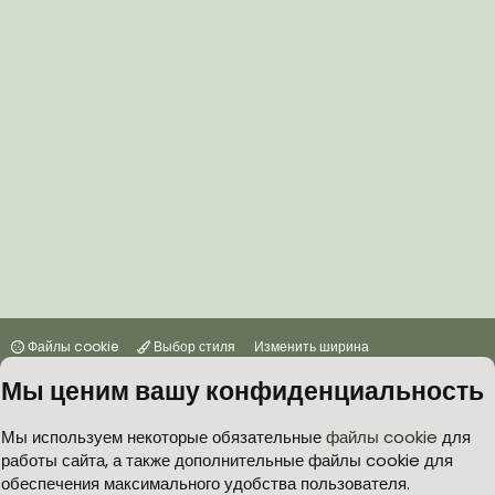
Файлы cookie
Выбор стиля
Изменить ширина
Мы ценим вашу конфиденциальность
Условия и правила
Политика в отношении обработки персональных данных
Мы используем некоторые обязательные
файлы cookie
для
работы сайта, а также дополнительные файлы cookie для
Согласие на обработку персональных данных
Помощь
Главная
обеспечения максимального удобства пользователя.
R