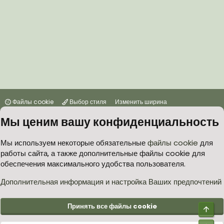
Файлы cookie
Выбор стиля
Изменить ширина
Мы ценим вашу конфиденциальность
Условия и правила
Политика в отношении обработки персональных данных
Мы используем некоторые обязательные
файлы cookie
для
работы сайта, а также дополнительные файлы cookie для
Согласие на обработку персональных данных
Помощь
Главная
обеспечения максимального удобства пользователя.
R
S
S
Дополнительная информация и настройка Ваших предпочтений
®
Community platform by XenForo
© 2010-2026 XenForo Ltd.
Принять все файлы cookie
Верх