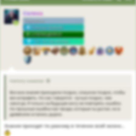
Селена
Принцесса
Команда форума
СУПЕРМОДЕРАТОР
Топ-постер месяца
memory сказал(а):
Все мои знания приходили поздно, слишком поздно, чтобы
все исправить. Но как говорится - лучше поздно, чем
никогда. Я только на будущее могу не повторять ошибок.
Но прошлые ошибки как гвозди, которые ты достал, но в
древесине остались дырки.
Знания приходят по разному в течении всей жизни…