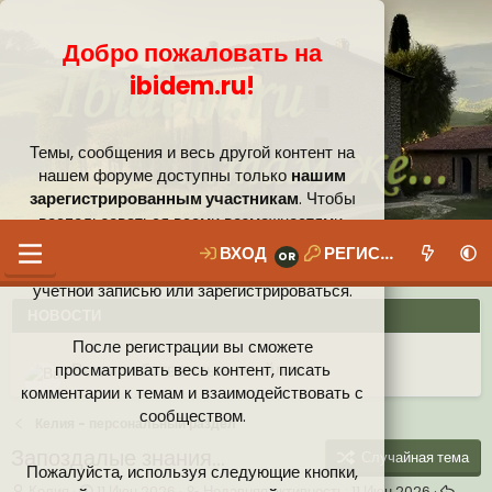
Добро пожаловать на
ibidem.ru!
Темы, сообщения и весь другой контент на
нашем форуме доступны только
нашим
зарегистрированным участникам
. Чтобы
воспользоваться всеми возможностями,
которые предлагает наше сообщество, вам
ВХОД
РЕГИСТРАЦИЯ
необходимо войти в систему под своей
учётной записью или зарегистрироваться.
НОВОСТИ
После регистрации вы сможете
Ваши собственные смайлики
просматривать весь контент, писать
комментарии к темам и взаимодействовать с
Иконки пользователя
Аналитика от Ассистента
Новая система рейтинга (оценок) на форуме
сообществом.
Келия - персональный раздел
Запоздалые знания...
Случайная тема
Пожалуйста, используя следующие кнопки,
А
Д
Н
Келия
11 Июн 2026
Недавняя активность:
11 Июн 2026