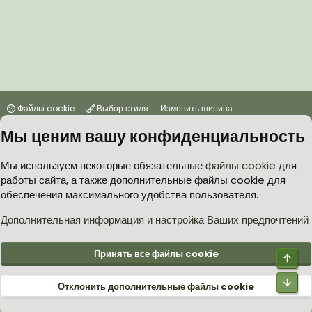
Файлы cookie
Выбор стиля
Изменить ширина
Мы ценим вашу конфиденциальность
Условия и правила
Политика в отношении обработки персональных данных
Мы используем некоторые обязательные
файлы cookie
для
работы сайта, а также дополнительные файлы cookie для
Согласие на обработку персональных данных
Помощь
Главная
обеспечения максимального удобства пользователя.
R
S
S
Дополнительная информация и настройка Ваших предпочтений
®
Community platform by XenForo
© 2010-2026 XenForo Ltd.
Принять все файлы cookie
Верх
Низ
Отклонить дополнительные файлы cookie