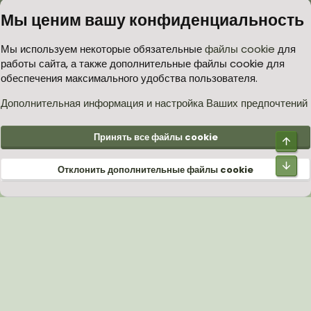
Мы ценим вашу конфиденциальность
Условия и правила
Политика в отношении обработки персональных данных
Мы используем некоторые обязательные
файлы cookie
для
работы сайта, а также дополнительные файлы cookie для
Согласие на обработку персональных данных
Помощь
Главная
обеспечения максимального удобства пользователя.
R
S
S
Дополнительная информация и настройка Ваших предпочтений
®
Community platform by XenForo
© 2010-2026 XenForo Ltd.
Принять все файлы cookie
Верх
Низ
Отклонить дополнительные файлы cookie