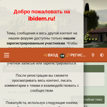
Добро пожаловать на
ibidem.ru!
Темы, сообщения и весь другой контент на
нашем форуме доступны только
нашим
зарегистрированным участникам
. Чтобы
воспользоваться всеми возможностями,
которые предлагает наше сообщество, вам
ВХОД
РЕГИСТРАЦИЯ
необходимо войти в систему под своей
учётной записью или зарегистрироваться.
НОВОСТИ
После регистрации вы сможете
Ваши собственные смайлики
просматривать весь контент, писать
комментарии к темам и взаимодействовать с
Иконки пользователя
Аналитика от Ассистента
Новая система рейтинга (оценок) на форуме
сообществом.
Келия - персональный раздел
Знаки.
Случайная тема
Пожалуйста, используя следующие кнопки,
А
Д
О
П
Келия
24 Апр 2026
Ответы:
0
Просмотры:
43