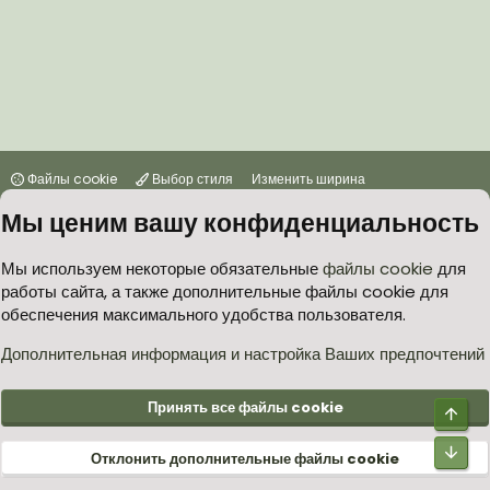
Файлы cookie
Выбор стиля
Изменить ширина
Мы ценим вашу конфиденциальность
Условия и правила
Политика в отношении обработки персональных данных
Мы используем некоторые обязательные
файлы cookie
для
работы сайта, а также дополнительные файлы cookie для
Согласие на обработку персональных данных
Помощь
Главная
обеспечения максимального удобства пользователя.
R
S
S
Дополнительная информация и настройка Ваших предпочтений
®
Community platform by XenForo
© 2010-2026 XenForo Ltd.
Принять все файлы cookie
Отклонить дополнительные файлы cookie