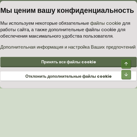
Мы ценим вашу конфиденциальность
Условия и правила
Политика в отношении обработки персональных данных
Мы используем некоторые обязательные
файлы cookie
для
работы сайта, а также дополнительные файлы cookie для
Согласие на обработку персональных данных
Помощь
Главная
обеспечения максимального удобства пользователя.
R
S
S
Дополнительная информация и настройка Ваших предпочтений
®
Community platform by XenForo
© 2010-2026 XenForo Ltd.
Принять все файлы cookie
Верх
Низ
Отклонить дополнительные файлы cookie