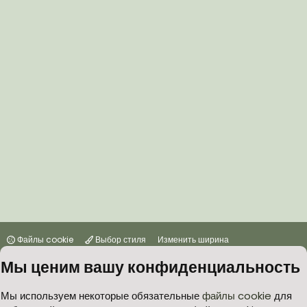
Файлы cookie
Выбор стиля
Изменить ширина
Мы ценим вашу конфиденциальность
Условия и правила
Политика в отношении обработки персональных данных
Мы используем некоторые обязательные
файлы cookie
для