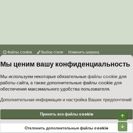
Файлы cookie
Выбор стиля
Изменить ширина
Мы ценим вашу конфиденциальность
Условия и правила
Политика в отношении обработки персональных данных
Мы используем некоторые обязательные
файлы cookie
для
работы сайта, а также дополнительные файлы cookie для
Согласие на обработку персональных данных
Помощь
Главная
обеспечения максимального удобства пользователя.
R
S
S
Дополнительная информация и настройка Ваших предпочтений
®
Community platform by XenForo
© 2010-2026 XenForo Ltd.
Принять все файлы cookie
Верх
Низ
Отклонить дополнительные файлы cookie