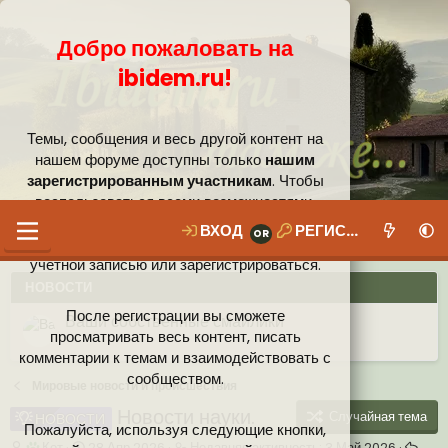
Добро пожаловать на
ibidem.ru!
Темы, сообщения и весь другой контент на
нашем форуме доступны только
нашим
зарегистрированным участникам
. Чтобы
воспользоваться всеми возможностями,
которые предлагает наше сообщество, вам
ВХОД
РЕГИСТРАЦИЯ
необходимо войти в систему под своей
учётной записью или зарегистрироваться.
НОВОСТИ
После регистрации вы сможете
Ваши собственные смайлики
просматривать весь контент, писать
комментарии к темам и взаимодействовать с
Иконки пользователя
Аналитика от Ассистента
Новая система рейтинга (оценок) на форуме
сообществом.
Мировые новости и происшествия
Новости науки.
Случайная тема
НОВОСТИ
Пожалуйста, используя следующие кнопки,
А
Д
Н
Кот
28 Апр 2026
Недавняя активность:
3 Май 2026