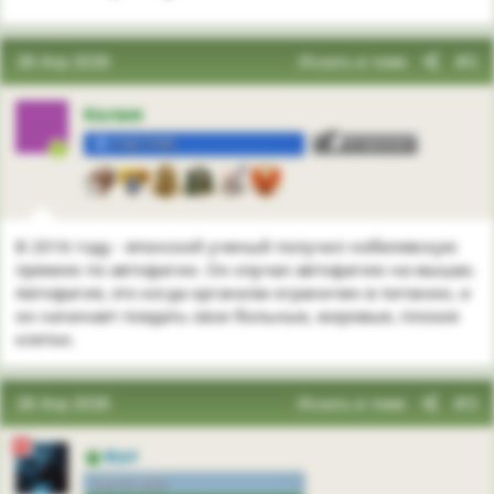
28 Апр 2026
Искать в теме
#2
Келия
УЧАСТНИК
3
В 2016 году - японский ученый получил нобелевскую
премию по автофагии. Он изучал автофагию на мышах.
Автофагия, это когда организм ограничен в питании, и
он начинает поедать свои больные, жировые, плохие
клетки.
28 Апр 2026
Искать в теме
#3
Кот
сам по себе