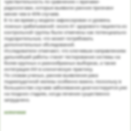
чувствительность по сравнению с врачами-
радиологами, которые выявили ранние признаки
менее чем в 40% случаев.
В то же время у модели зафиксирован и уровень
ложных срабатываний: около 81 здорового пациента из
контрольной группы были отмечены как потенциально
подозрительные, что может потребовать
дополнительных обследований.
Исследователи отмечают, что ключевым направлением
дальнейшей работы станет тестирование системы на
более крупных и разнообразных выборках, а также
интеграция ИИ в клиническую практику.
По словам ученых, раннее выявление рака
поджелудочной железы особенно важно, поскольку в
большинстве случаев заболевание диагностируется уже
на поздних стадиях, когда лечение существенно
затруднено.
источник