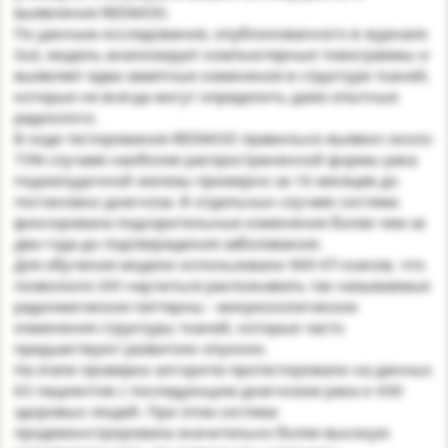
выявления REDMOD.
По данным исследования, опубликованного в журнале
Gut, модель анализирует компьютерные томограммы и
выявляет едва заметные изменения в структуре тканей,
которые не всегда могут определить даже опытные
радиологи.
В ходе тестирования REDMOD правильно выявил около
73% случаев наиболее распространенной формы рака
поджелудочной железы примерно за 16 месяцев до
постановки диагноза. В отдельных случаях система
фиксировала подозрительные изменения более чем за
два года до подтверждения заболевания.
Для обучения модели использовали 969 КТ-сканов, что
позволило ИИ научиться распознавать так называемые
радиомические паттерны - микроскопические
изменения структуры тканей, которые часто
предшествуют развитию опухоли.
На этапе проверки алгоритм протестировали на данных
63 пациентов с последующим диагнозом рака и 430
здоровых людей. При этом система
продемонстрировала значительно более высокую