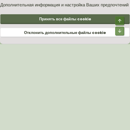
S
Дополнительная информация и настройка Ваших предпочтений
®
Community platform by XenForo
© 2010-2026 XenForo Ltd.
Принять все файлы cookie
Верх
Низ
Отклонить дополнительные файлы cookie