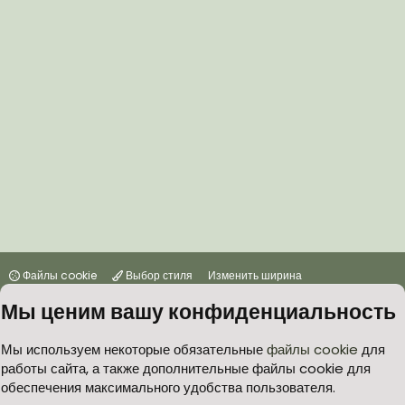
Файлы cookie
Выбор стиля
Изменить ширина
Мы ценим вашу конфиденциальность
Условия и правила
Политика в отношении обработки персональных данных
Мы используем некоторые обязательные
файлы cookie
для
работы сайта, а также дополнительные файлы cookie для
Согласие на обработку персональных данных
Помощь
Главная
обеспечения максимального удобства пользователя.
R
S