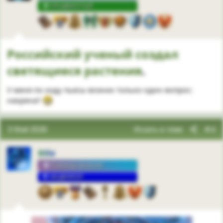
ПРОДВИНУТЫЙ
Российский ученый
создал
светящиеся
растения
.​
У меня по ходу пьесы возник только один вопрос:
нахрена?
3 Май 2026
Искать в теме
#4
Stiv
Команда форума
МОДЕРАТОР