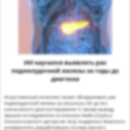
ИИ научился выявлять рак
поджелудочной железы за годы до
диагноза​
Искусственный интеллект может обнаруживать рак
поджелудочной железы за несколько лет до его
клинического диагностирования. К такому выводу
пришли исследователи из Клиники Майо (США) и
Онкологического центра им. М.Д. Андерсона Техасского
университета, разработавшие систему раннего