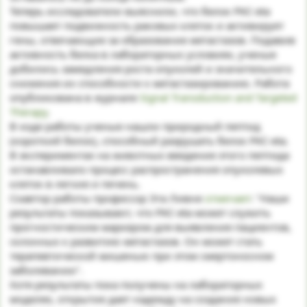
Теперь исследователи выяснили, что белок PKC-eta
повышает подвижность раковых клеток и активирует
гены, отвечающие за образование метастазов. Подавив
активность белка в лабораторных условиях, ученые
добились замедления роста опухолей и значительного
снижения их способности к метастазированию. Работа
опубликована в журнале
Signal Transduction and Targeted
Therapy
.
В ходе работы ученые нашли природный пептид
(короткий белок), способный разрушать белок PKC-eta.
В экспериментах на животных введение этого пептида
останавливало процесс распространения опухолевых
клеток в легкие и печень.
Соавтор работы профессор Эта Ливне
отмечает
: "Наши
результаты показывают, что PKC-eta может служить
прогностическим маркером для выявления пациентов,
склонных к развитию метастазов. Он может стать
терапевтической мишенью при этом смертоносном
заболевании".
Хотя результаты пока получены на лабораторных
моделях, открытие дает надежду на создание новых