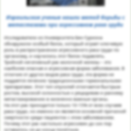
Израильские ученые нашли метод борьбы с
метастазами при агрессивном раке груди
Исследователи из Университета Бен-Гуриона
обнаружили особый белок, который играет ключевую
роль в распространении агрессивного рака груди по
организму, и научились этот белок подавлять.
Тройной негативный рак молочной железы – это
наиболее опасная и агрессивная форма заболевания. В
отличие от других видов рака груди, эта форма не
поддается лечению традиционными гормональными
препаратами. Этот тип опухолей отличается быстрым
ростом, высокой склонностью к рецидивам и раннему
метастазированию в жизненно важные органы.
На этот рак приходится только 10-15% от всех случаев
рака груди, но именно он является основной причиной
смертности среди пациенток с этим заболеванием.
Почему этот рак настолько агрессивен до сих пор
оставалось не до конца понятным.