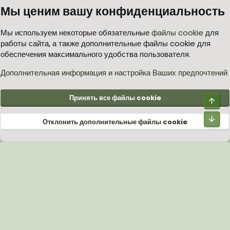
Мы ценим вашу конфиденциальность
Условия и правила
Политика в отношении обработки персональных данных
Мы используем некоторые обязательные
файлы cookie
для
работы сайта, а также дополнительные файлы cookie для
Согласие на обработку персональных данных
Помощь
Главная
обеспечения максимального удобства пользователя.
R
S
S
Дополнительная информация и настройка Ваших предпочтений
®
Community platform by XenForo
© 2010-2026 XenForo Ltd.
Принять все файлы cookie
Отклонить дополнительные файлы cookie