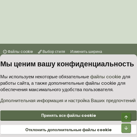
Файлы cookie
Выбор стиля
Изменить ширина
Мы ценим вашу конфиденциальность
Условия и правила
Политика в отношении обработки персональных данных
Мы используем некоторые обязательные
файлы cookie
для
работы сайта, а также дополнительные файлы cookie для
Согласие на обработку персональных данных
Помощь
Главная
обеспечения максимального удобства пользователя.
R
S
S
Дополнительная информация и настройка Ваших предпочтений
®
Community platform by XenForo
© 2010-2026 XenForo Ltd.
Принять все файлы cookie
Отклонить дополнительные файлы cookie