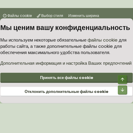
Файлы cookie
Выбор стиля
Изменить ширина
Мы ценим вашу конфиденциальность
Условия и правила
Политика в отношении обработки персональных данных
Мы используем некоторые обязательные
файлы cookie
для
работы сайта, а также дополнительные файлы cookie для
Согласие на обработку персональных данных
Помощь
Главная
обеспечения максимального удобства пользователя.
R
S
S
Дополнительная информация и настройка Ваших предпочтений
®
Community platform by XenForo
© 2010-2026 XenForo Ltd.
Принять все файлы cookie
Отклонить дополнительные файлы cookie