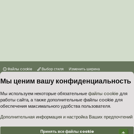
Файлы cookie
Выбор стиля
Изменить ширина
Мы ценим вашу конфиденциальность
Условия и правила
Политика в отношении обработки персональных данных
Мы используем некоторые обязательные
файлы cookie
для
работы сайта, а также дополнительные файлы cookie для
Согласие на обработку персональных данных
Помощь
Главная
обеспечения максимального удобства пользователя.
R
S
S
Дополнительная информация и настройка Ваших предпочтений
®
Community platform by XenForo
© 2010-2026 XenForo Ltd.
Принять все файлы cookie
Верх