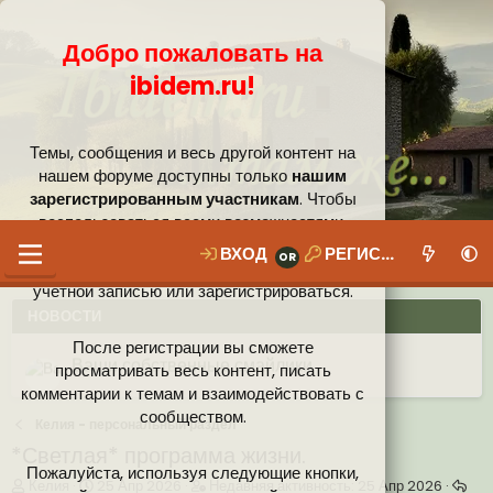
Добро пожаловать на
ibidem.ru!
Темы, сообщения и весь другой контент на
нашем форуме доступны только
нашим
зарегистрированным участникам
. Чтобы
воспользоваться всеми возможностями,
которые предлагает наше сообщество, вам
ВХОД
РЕГИСТРАЦИЯ
необходимо войти в систему под своей
учётной записью или зарегистрироваться.
НОВОСТИ
После регистрации вы сможете
Ваши собственные смайлики
просматривать весь контент, писать
комментарии к темам и взаимодействовать с
Иконки пользователя
Аналитика от Ассистента
Новая система рейтинга (оценок) на форуме
сообществом.
Келия - персональный раздел
*Светлая* программа жизни.
Пожалуйста, используя следующие кнопки,
А
Д
Н
Келия
25 Апр 2026
Недавняя активность:
25 Апр 2026