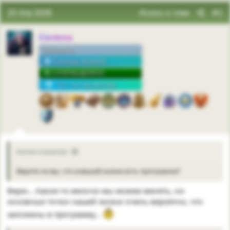
25 Апр 2026
Искать в теме
#2
Селена
Принцесса
Команда форума
СУПЕРМОДЕРАТОР
Топ-постер месяца
Келия сказал(а):
Верите ли вы, что в вашей жизни есть программа?
Верю… Какие-то мелочи мы можем менять, но
основные точки нашей жизни очень вероятно, что
заложены в программу…