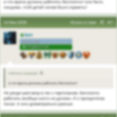
а что врачи должны работать бесплатно? или быть
нищими, чтоб детей нечем было кормить?
14 Июн 2026
Искать в теме
#7
Кот
сам по себе
ПРОДВИНУТЫЙ
memory сказал(а):
а что врачи должны работать бесплатно?
Не уводи разговор в лес к партизанам. Бесплатно
работать вообще никто не должен. Я о приоритетах
писал. А они диаметрально разные.