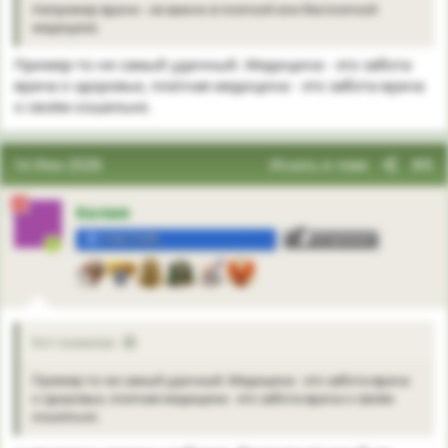
Например врачи - не важно в платной или бесплатной
медицине.
Пример-то не самый удачный. Медицина - это забота
врача о здоровье, платная медицина - это забота врача
о своём кошельке.
14 Июн 2026
Искать в теме
#6
Келия
УЧАСТНИК
3
Кот сказал(а):
Пример-то не самый удачный. Медицина - это забота врача
о здоровье, платная медицина - это забота врача о своём
кошельке.