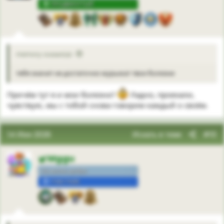
ПРОДВИНУТЫЙ
memory сказал(а):
тебя значит не достаточно мурыжат твои болезни
Причём тут я и мои болезни?
Ладно, проехали,
чувствую, мы с тобой снова говорим каждый о своём.
14 Июн 2026
Искать в теме
#10
Mggu
На волне добра
УЧАСТНИК