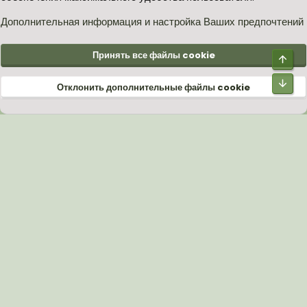
S
S
Дополнительная информация и настройка Ваших предпочтений
®
Community platform by XenForo
© 2010-2026 XenForo Ltd.
Принять все файлы cookie
Отклонить дополнительные файлы cookie