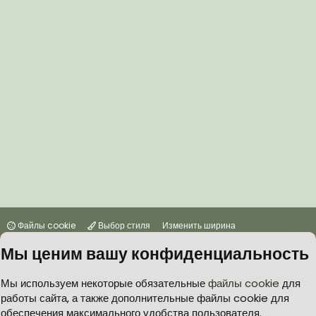
Файлы cookie
Выбор стиля
Изменить ширина
Мы ценим вашу конфиденциальность
Условия и правила
Политика в отношении обработки персональных данных
Мы используем некоторые обязательные
файлы cookie
для
работы сайта, а также дополнительные файлы cookie для
Согласие на обработку персональных данных
Помощь
Главная
обеспечения максимального удобства пользователя.
R