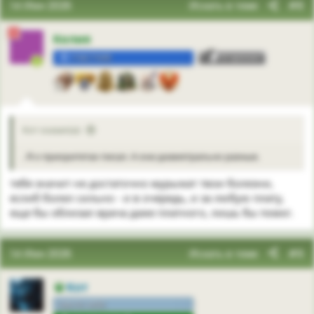
14 Июн 2026
Искать в теме
#8
Келия
УЧАСТНИК
3
Кот сказал(а):
. Я о приоритетах писал. А они диаметрально разные.
тебя значит не достаточно мурыжат твои болезни,
еслиб болел сильно - и в очередь, и за любую плату,
еще бы облизал врача даже платного, лишь бы помог.
14 Июн 2026
Искать в теме
#9
Кот
сам по себе