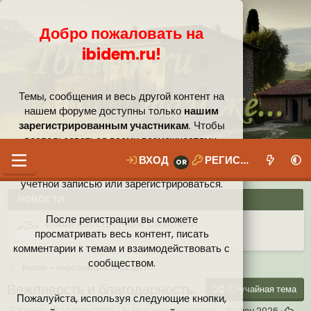
Добро пожаловать на
ibidem.ru!
Темы, сообщения и весь другой контент на
нашем форуме доступны только
нашим
зарегистрированным участникам
. Чтобы
воспользоваться всеми возможностями,
которые предлагает наше сообщество, вам
ВХОД
РЕГИСТРАЦИЯ
необходимо войти в систему под своей
учётной записью или зарегистрироваться.
НОВОСТИ
После регистрации вы сможете
Ваши собственные смайлики
просматривать весь контент, писать
комментарии к темам и взаимодействовать с
Иконки пользователя
Аналитика от Ассистента
Новая система рейтинга (оценок) на форуме
сообществом.
Келия - персональный раздел
Вежливость и благодарность.
Случайная тема
Пожалуйста, используя следующие кнопки,
А
Д
Н
Келия
14 Июн 2026
Недавняя активность:
15 Июн 2026