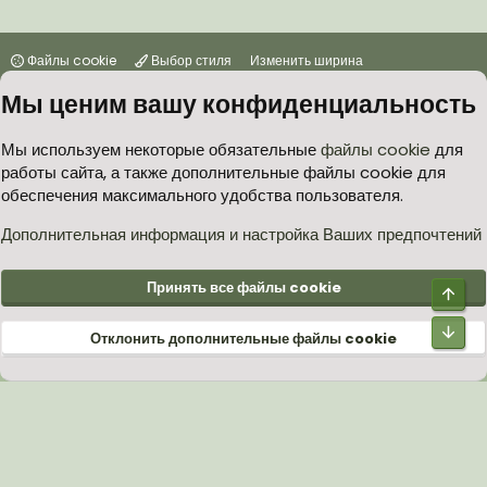
Файлы cookie
Выбор стиля
Изменить ширина
Мы ценим вашу конфиденциальность
Условия и правила
Политика в отношении обработки персональных данных
Мы используем некоторые обязательные
файлы cookie
для
работы сайта, а также дополнительные файлы cookie для
Согласие на обработку персональных данных
Помощь
Главная
обеспечения максимального удобства пользователя.
R
S
S
Дополнительная информация и настройка Ваших предпочтений
®
Community platform by XenForo
© 2010-2026 XenForo Ltd.
Принять все файлы cookie
Отклонить дополнительные файлы cookie