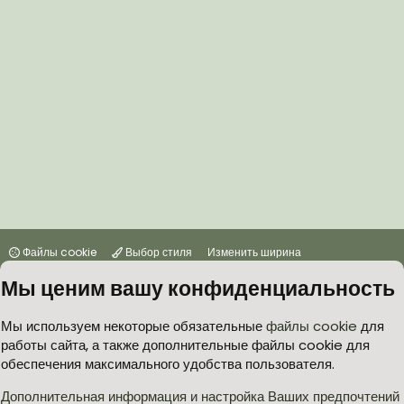
Файлы cookie
Выбор стиля
Изменить ширина
Мы ценим вашу конфиденциальность
Условия и правила
Политика в отношении обработки персональных данных
Мы используем некоторые обязательные
файлы cookie
для
работы сайта, а также дополнительные файлы cookie для
Согласие на обработку персональных данных
Помощь
Главная
обеспечения максимального удобства пользователя.
R
S
S
Дополнительная информация и настройка Ваших предпочтений
®