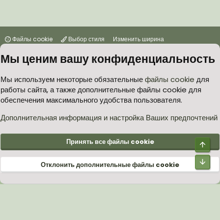
Файлы cookie
Выбор стиля
Изменить ширина
Мы ценим вашу конфиденциальность
Условия и правила
Политика в отношении обработки персональных данных
Мы используем некоторые обязательные
файлы cookie
для
работы сайта, а также дополнительные файлы cookie для
Согласие на обработку персональных данных
Помощь
Главная
обеспечения максимального удобства пользователя.
R
S
S
Дополнительная информация и настройка Ваших предпочтений
®
Community platform by XenForo
© 2010-2026 XenForo Ltd.
Принять все файлы cookie
Отклонить дополнительные файлы cookie