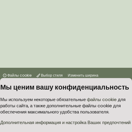
Файлы cookie
Выбор стиля
Изменить ширина
Мы ценим вашу конфиденциальность
Условия и правила
Политика в отношении обработки персональных данных
Мы используем некоторые обязательные
файлы cookie
для
работы сайта, а также дополнительные файлы cookie для
Согласие на обработку персональных данных
Помощь
Главная
обеспечения максимального удобства пользователя.
R
S
S
Дополнительная информация и настройка Ваших предпочтений
®
Community platform by XenForo
© 2010-2026 XenForo Ltd.