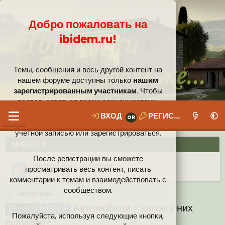
Добро пожаловать на
ibidem.ru!
Темы, сообщения и весь другой контент на
нашем форуме доступны только
нашим
зарегистрированным участникам
. Чтобы
воспользоваться всеми возможностями,
которые предлагает наше сообщество, вам
ВХОД
РЕГИСТРАЦИЯ
необходимо войти в систему под своей
учётной записью или зарегистрироваться.
НОВОСТИ
После регистрации вы сможете
Ваши собственные смайлики
просматривать весь контент, писать
комментарии к темам и взаимодействовать с
Иконки пользователя
Аналитика от Ассистента
Новая система рейтинга (оценок) на форуме
сообществом.
Автофорум
Автомобили - какое у них
ОБСУЖДЕНИЕ
Пожалуйста, используя следующие кнопки,
будущее?