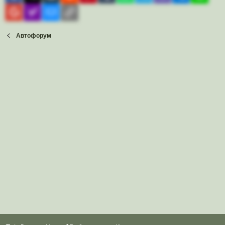
Gmail
yahoomail
Электронная почта
Ссылка
Автофорум