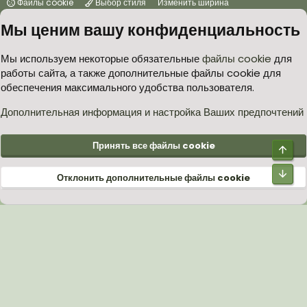
Файлы cookie
Выбор стиля
Изменить ширина
Мы ценим вашу конфиденциальность
Условия и правила
Политика в отношении обработки персональных данных
Мы используем некоторые обязательные
файлы cookie
для
работы сайта, а также дополнительные файлы cookie для
Согласие на обработку персональных данных
Помощь
Главная
обеспечения максимального удобства пользователя.
R
S
S
Дополнительная информация и настройка Ваших предпочтений
®
Community platform by XenForo
© 2010-2026 XenForo Ltd.
Принять все файлы cookie
Верх
Низ
Отклонить дополнительные файлы cookie