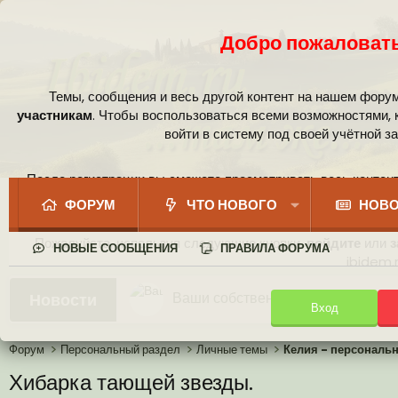
Добро пожаловать
Темы, сообщения и весь другой контент на нашем фору
участникам
. Чтобы воспользоваться всеми возможностями,
войти в систему под своей учётной з
После регистрации вы сможете просматривать весь контент
сообщест
ФОРУМ
ЧТО НОВОГО
НОВО
Пожалуйста, используя следующие кнопки,
войдите
или
з
НОВЫЕ СООБЩЕНИЯ
ПРАВИЛА ФОРУМА
ibidem.r
Ваши собственные смайлики
Новости
Вход
Иконки пользователя
Аналитика от Ассистента
Новая система рейтинга (оценок
Форум
Персональный раздел
Личные темы
Келия - персональ
Хибарка тающей звезды.