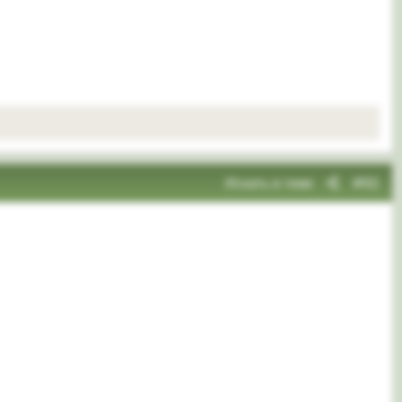
Искать в теме
#62