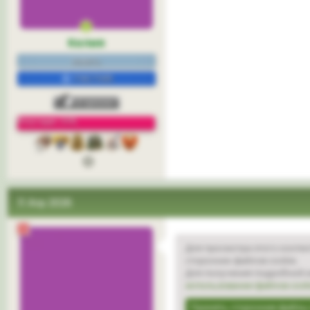
Келия
нежить.
УЧАСТНИК
Репутация: 33%
3
11 Апр 2026
Для просмотра этого контен
сторонних файлов cookie.
Для получения подробной и
использовании файлов cook
Принять сторонние файлы 