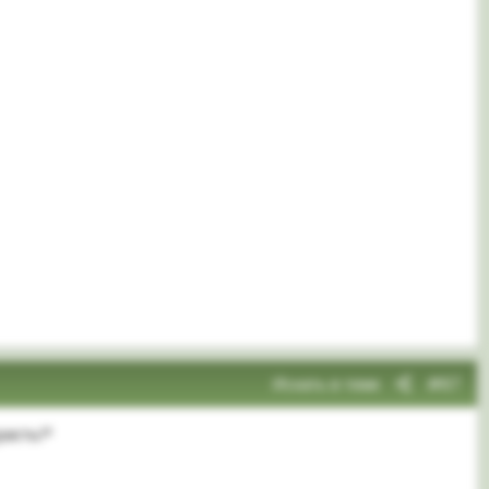
Искать в теме
#67
расть!*