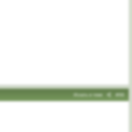
Искать в теме
#66