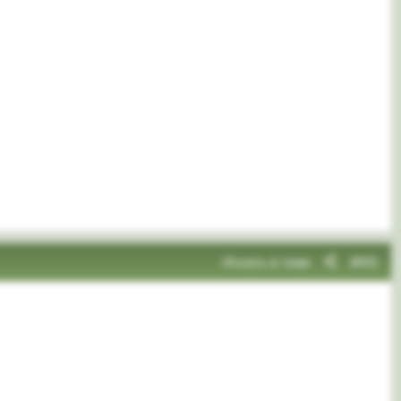
Искать в теме
#65