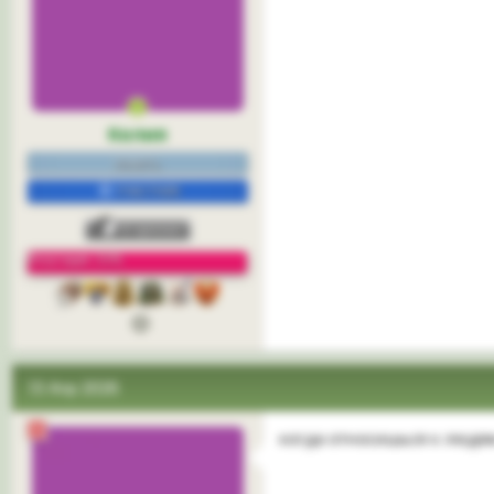
Келия
нежить.
УЧАСТНИК
Репутация: 33%
3
13 Апр 2026
когда относишься к людям 