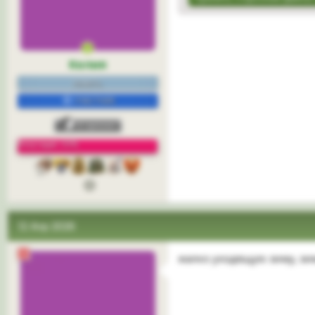
Келия
нежить.
УЧАСТНИК
Репутация: 33%
3
12 Апр 2026
жалко уходящую зиму, зим