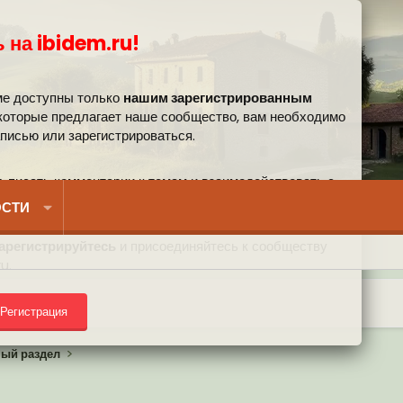
 на ibidem.ru!
ме доступны только
нашим зарегистрированным
 которые предлагает наше сообщество, вам необходимо
аписью или зарегистрироваться.
, писать комментарии к темам и взаимодействовать с
вом.
СТИ
арегистрируйтесь
и присоединяйтесь к сообществу
u.
Регистрация
) на форуме
ный раздел