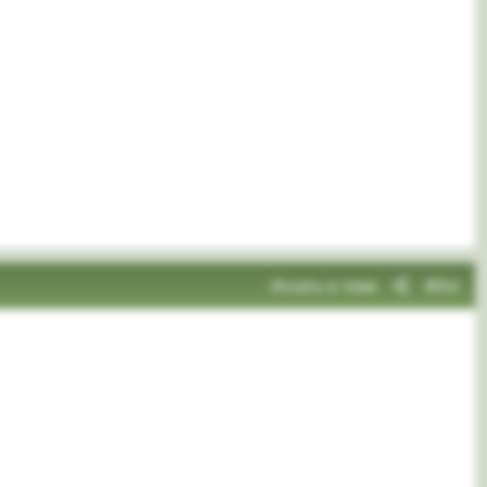
Искать в теме
#64