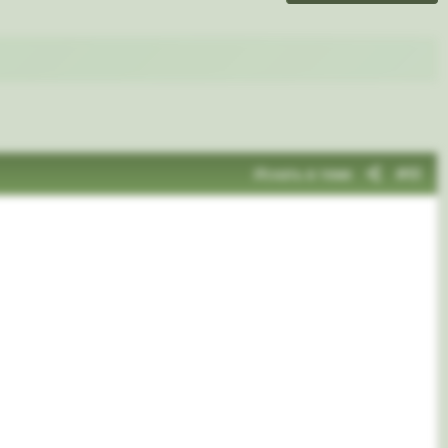
Искать в теме
#61