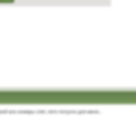
ой все химеры спят, лето потухло для меня...