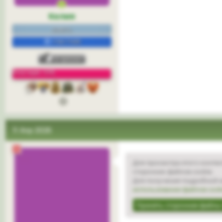
Келия
нежить.
УЧАСТНИК
Репутация: 33%
3
11 Апр 2026
Для просмотра этого контен
сторонних файлов cookie.
Для получения подробной и
использовании файлов cook
Принять сторонние файлы 