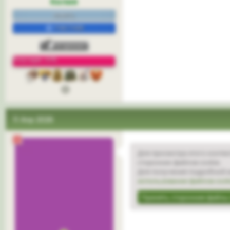
Келия
нежить.
УЧАСТНИК
Репутация: 33%
3
11 Апр 2026
Для просмотра этого контен
сторонних файлов cookie.
Для получения подробной и
использовании файлов cook
Принять сторонние файлы 