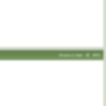
Искать в теме
#63