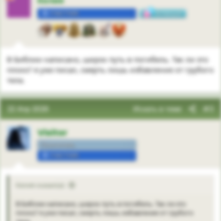
Келия
УЧАСТНИК
3
В Библии написано, широк путь в погибель. Так ли это
плохо? я уже писал, смерть лишь избавление от грубого
тела.
22 Апр 2026
Искать в теме
#3
Visitor
Посетитель.
УЧАСТНИК
Келия сказал(а):
В Библии написано, широк путь в погибель. Так ли это
плохо? я уже писал, смерть лишь избавление от грубого