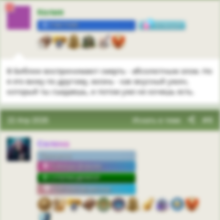
Келия
УЧАСТНИК
3
В Библии воспринимают смерть - абсолютным злом. Но
я это вижу по другому, жизнь - как вкусный ужин,
который ты съедаешь, и потом уже не хочешь есть.
22 Апр 2026
Искать в теме
#8
Селена
Принцесса
Команда форума
СУПЕРМОДЕРАТОР
Топ-постер месяца