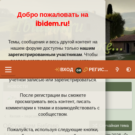
Добро пожаловать на
ibidem.ru!
Темы, сообщения и весь другой контент на
нашем форуме доступны только
нашим
зарегистрированным участникам
. Чтобы
воспользоваться всеми возможностями,
которые предлагает наше сообщество, вам
ВХОД
РЕГИСТРАЦИЯ
необходимо войти в систему под своей
учётной записью или зарегистрироваться.
НОВОСТИ
После регистрации вы сможете
Ваши собственные смайлики
просматривать весь контент, писать
комментарии к темам и взаимодействовать с
Иконки пользователя
Аналитика от Ассистента
Новая система рейтинга (оценок) на форуме
сообществом.
Келия - персональный раздел
Обсуждаем Библию.
Случайная тема
Пожалуйста, используя следующие кнопки,
А
Д
Н
Келия
22 Апр 2026
Недавняя активность:
22 Апр 2026