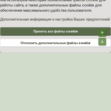
работы сайта, а также дополнительные файлы cookie для
Согласие на обработку персональных данных
Помощь
Главная
обеспечения максимального удобства пользователя.
R
S
S
Дополнительная информация и настройка Ваших предпочтений
®
Community platform by XenForo
© 2010-2026 XenForo Ltd.
Принять все файлы cookie
Верх
Низ
Отклонить дополнительные файлы cookie