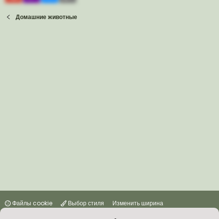
Домашние животные
Файлы cookie
Выбор стиля
Изменить ширина