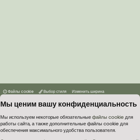
Файлы cookie
Выбор стиля
Изменить ширина
Мы ценим вашу конфиденциальность
Условия и правила
Политика в отношении обработки персональных данных
Мы используем некоторые обязательные
файлы cookie
для
работы сайта, а также дополнительные файлы cookie для
Согласие на обработку персональных данных
Помощь
Главная
обеспечения максимального удобства пользователя.
R
S
S